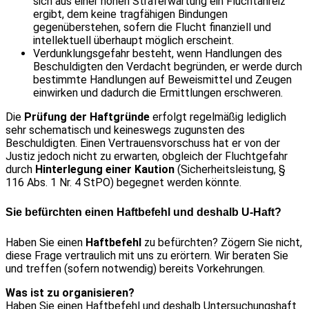
sich aus einer hohen Straferwartung ein Fluchtanreiz
ergibt, dem keine tragfähigen Bindungen
gegenüberstehen, sofern die Flucht finanziell und
intellektuell überhaupt möglich erscheint.
Verdunklungsgefahr besteht, wenn Handlungen des
Beschuldigten den Verdacht begründen, er werde durch
bestimmte Handlungen auf Beweismittel und Zeugen
einwirken und dadurch die Ermittlungen erschweren.
Die
Prüfung der Haftgründe
erfolgt regelmäßig lediglich
sehr schematisch und keineswegs zugunsten des
Beschuldigten. Einen Vertrauensvorschuss hat er von der
Justiz jedoch nicht zu erwarten, obgleich der Fluchtgefahr
durch
Hinterlegung einer Kaution
(Sicherheitsleistung, §
116 Abs. 1 Nr. 4 StPO) begegnet werden könnte.
Sie befürchten einen Haftbefehl und deshalb U-Haft?
Haben Sie einen
Haftbefehl
zu befürchten? Zögern Sie nicht,
diese Frage vertraulich mit uns zu erörtern. Wir beraten Sie
und treffen (sofern notwendig) bereits Vorkehrungen.
Was ist zu organisieren?
Haben Sie einen Haftbefehl und deshalb Untersuchungshaft